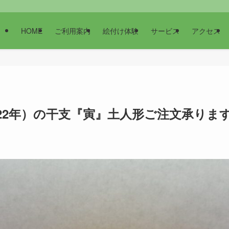
HOME
ご利用案内
絵付け体験
サービス
アクセス
022年）の干支『寅』土人形ご注文承りま