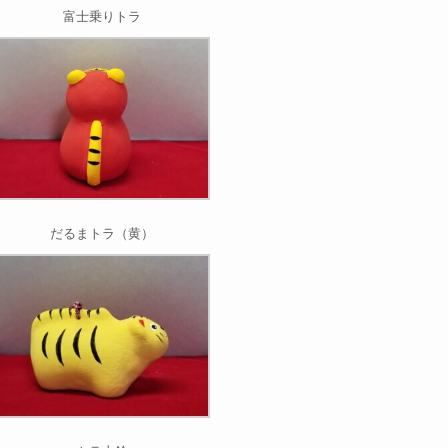
富士乗りトラ
だるまトラ（黄）