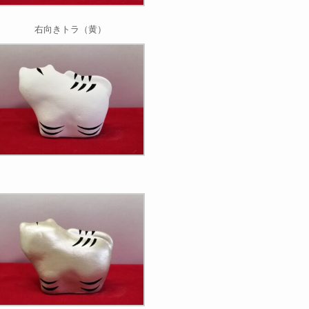
右向きトラ（黄）