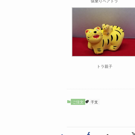
俵乗りペアトラ
トラ親子
ご注文
干支