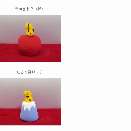
左向きトラ（銀）
だるま乗りトラ