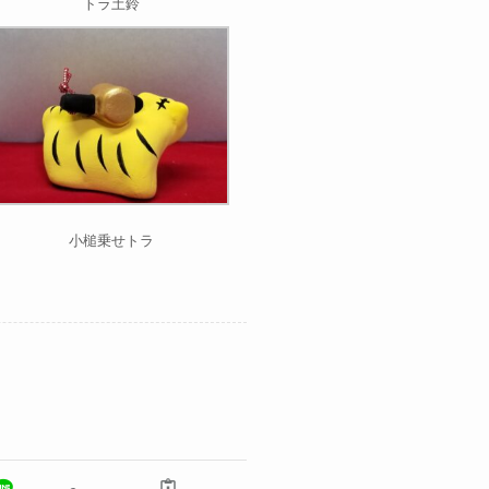
トラ土鈴
小槌乗せトラ