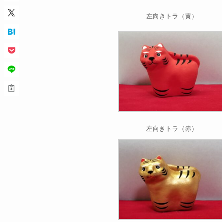
左向きトラ（黄）
左向きトラ（赤）